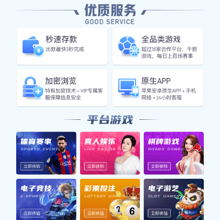
22:30 | 欧冠 | 伯纳乌
皇家马德里 vs 尤文图斯
[分析]
03:00 | NBA | 大通中心
勇士 vs 湖人
[分析]
全球足球赛事数据深度解析与即时比
分指南
发布时间：2023-10-27
分类：赛事数据
浏览量：12,580
导读：
在数字化体育时代，获取实时、准确的比分数据是
球迷的核心需求。本文深入探讨如何利用球探即时比分平
台进行赛事追踪，分析各大联赛的战术趋势，并提供专业
的球队与球员数据解读，帮助您更全面地理解体育竞技的
魅力。
一、 即时比分平台的核心价值