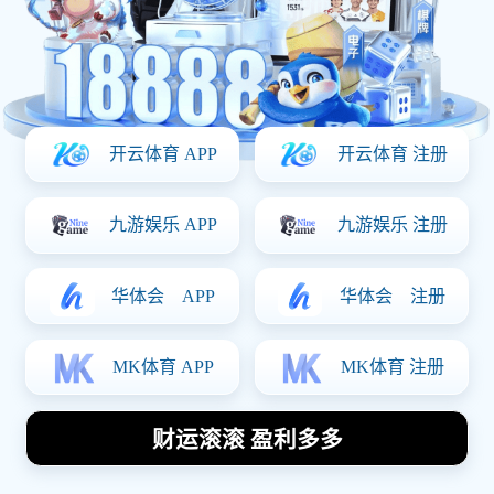
⚽ 即时比分直播
查看全部赛程 >
联赛
比分
客队
英超
2
1
利物浦
-
西甲
1
1
巴萨
-
意甲
3
0
那不勒斯
-
德甲
2
2
多特蒙德
-
欧冠
- : -
阿森纳
📅 今日焦点赛事
完整赛程表 >
20:00 | 英超 | 老特拉福德
曼联 vs 切尔西
[分析]