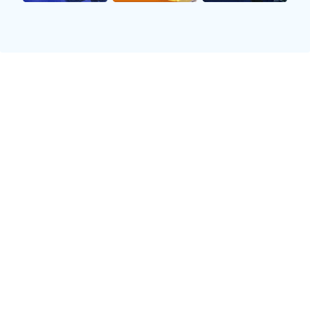
对于体育迷而言，时间就是激情。球探即时比分系统通过高
速数据链路，将赛场上的每一个关键事件——包括进球、角
球、犯规、红黄牌等——以毫秒级的速度传输到终端设备。
这种极速体验不仅满足了资深球迷对赛况的实时监控需求，
也为数据爱好者提供了宝贵的第一手资料。
与传统媒体延迟报道不同，即时比分平台强调“在场感”。无
论是欧洲五大联赛的深夜激战，还是南美解放者杯的午后对
决，用户只需打开页面，即可身处赛场中央。这种即时性是
构建现代体育社区的基础，它让分散在全球各地的球迷能够
基于同一时间线的数据进行交流与分析。
二、 主流联赛数据分析：从战术看比分
1. 英超联赛：高强度对抗下的数据博弈