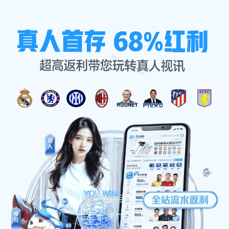
球探
即时比分
☰
欢迎来到球探即时比分
球探即时比分 (kannyz.com)
是专业的足球数据平
台，致力于为全球体育迷提供最准确、最及时的赛事
数据。我们汇聚了包括世界杯、欧洲杯、欧冠、英
超、西甲、意甲、德甲、法甲等全球顶级联赛，以及
NBA、CBA等篮球赛事的全方位数据。
本平台特色在于
极速的比分更新
与
深度的赛事分析
。
无论是赛前的赔率变化、球队伤停信息，还是赛后的
技术统计、战术复盘，您都能在这里找到。我们的数
据团队全天候工作，确保每一粒进球、每一次红黄牌
都能在第一时间同步至您的屏幕。