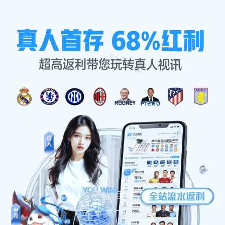
球探
即时比分
☰
欢迎来到球探即时比分
球探即时比分 (kannyz.com)
是专业的足球数据平
台，致力于为全球体育迷提供最准确、最及时的赛事
数据。我们汇聚了包括世界杯、欧洲杯、欧冠、英
超、西甲、意甲、德甲、法甲等全球顶级联赛，以及
NBA、CBA等篮球赛事的全方位数据。
本平台特色在于
极速的比分更新
与
深度的赛事分析
。
无论是赛前的赔率变化、球队伤停信息，还是赛后的
技术统计、战术复盘，您都能在这里找到。我们的数
据团队全天候工作，确保每一粒进球、每一次红黄牌
都能在第一时间同步至您的屏幕。