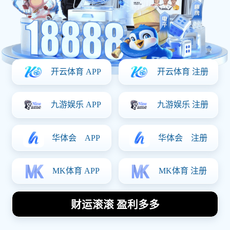
⚽ 即时比分直播
查看全部赛程 >
联赛
比分
客队
英超
2
1
利物浦
-
西甲
1
1
巴萨
-
意甲
3
0
那不勒斯
-
德甲
2
2
多特蒙德
-
欧冠
- : -
阿森纳
📅 今日焦点赛事
完整赛程表 >
20:00 | 英超 | 老特拉福德
曼联 vs 切尔西
[分析]